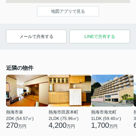
地図アプリで見る
メールで共有する
LINEで共有する
近隣の物件
熱海市海光町
熱海市泉
熱海市田原本町
1LDK (59.40㎡)
3
2DK (54.57㎡)
2LDK (75.96㎡)
1,700
270
4,200
万円
万円
万円