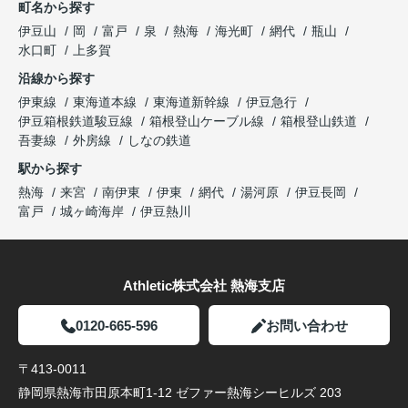
町名から探す
伊豆山
岡
富戸
泉
熱海
海光町
網代
瓶山
水口町
上多賀
沿線から探す
伊東線
東海道本線
東海道新幹線
伊豆急行
伊豆箱根鉄道駿豆線
箱根登山ケーブル線
箱根登山鉄道
吾妻線
外房線
しなの鉄道
駅から探す
熱海
来宮
南伊東
伊東
網代
湯河原
伊豆長岡
富戸
城ヶ崎海岸
伊豆熱川
Athletic株式会社 熱海支店
0120-665-596
お問い合わせ
〒413-0011
静岡県熱海市田原本町1-12 ゼファー熱海シーヒルズ 203