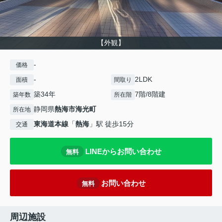
【外観】
-
価格
-
2LDK
面積
間取り
築34年
7階/8階建
築年数
所在階
静岡県
熱海市
海光町
所在地
東海道本線
「
熱海
」駅 徒歩15分
交通
LINEからお問い合わせ
無料
お問い合わせ
無料
周辺施設