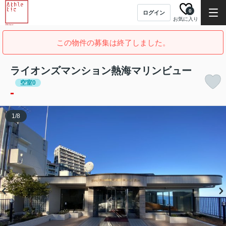
0
ログイン
お気に入り
この物件の募集は終了しました。
ライオンズマンション熱海マリンビュー
空室0
-
1
/
8