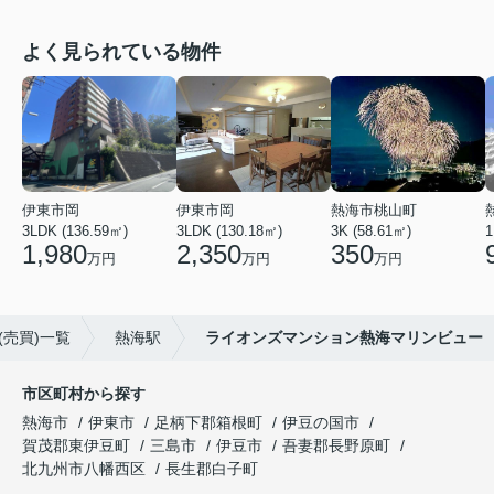
よく見られている物件
伊東市岡
伊東市岡
熱海市桃山町
3LDK (136.59㎡)
3LDK (130.18㎡)
3K (58.61㎡)
1
1,980
2,350
350
万円
万円
万円
売買)一覧
熱海駅
ライオンズマンション熱海マリンビュー
市区町村から探す
熱海市
伊東市
足柄下郡箱根町
伊豆の国市
賀茂郡東伊豆町
三島市
伊豆市
吾妻郡長野原町
北九州市八幡西区
長生郡白子町