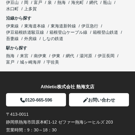
伊豆山
岡
富戸
泉
熱海
海光町
網代
瓶山
水口町
上多賀
沿線から探す
伊東線
東海道本線
東海道新幹線
伊豆急行
伊豆箱根鉄道駿豆線
箱根登山ケーブル線
箱根登山鉄道
吾妻線
外房線
しなの鉄道
駅から探す
熱海
来宮
南伊東
伊東
網代
湯河原
伊豆長岡
富戸
城ヶ崎海岸
宇佐美
Athletic株式会社 熱海支店
0120-665-596
お問い合わせ
〒413-0011
静岡県熱海市田原本町1-12 ゼファー熱海シーヒルズ 203
営業時間：
9：30～18：30