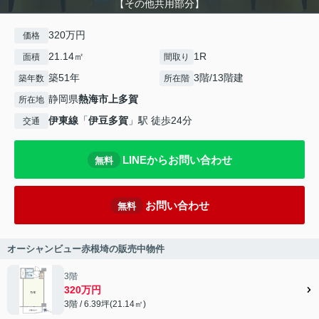
【その他共用部分】
320万円
価格
21.14㎡
1R
面積
間取り
築51年
3階/13階建
築年数
所在階
静岡県
熱海市
上多賀
所在地
伊東線
「
伊豆多賀
」駅 徒歩24分
交通
LINEからお問い合わせ
無料
お問い合わせ
無料
オーシャンビュー赤根埼の販売中物件
3階
320万円
3階 / 6.39坪(21.14㎡)