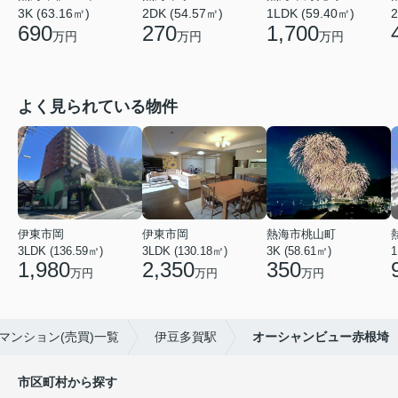
3K (63.16㎡)
1LDK (59.40㎡)
2DK (54.57㎡)
2
690
1,700
270
万円
万円
万円
よく見られている物件
伊東市岡
伊東市岡
熱海市桃山町
3LDK (136.59㎡)
3LDK (130.18㎡)
3K (58.61㎡)
1
1,980
2,350
350
万円
万円
万円
マンション(売買)一覧
伊豆多賀駅
オーシャンビュー赤根埼
市区町村から探す