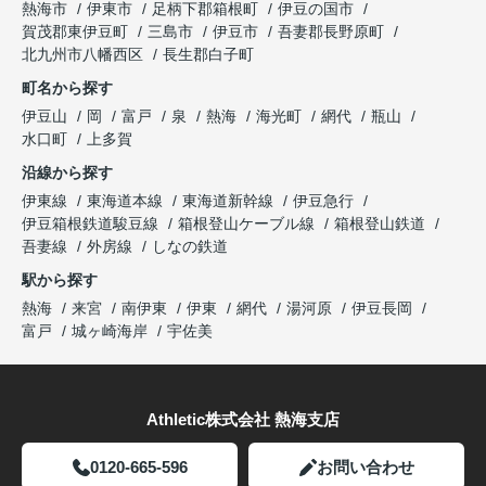
熱海市
伊東市
足柄下郡箱根町
伊豆の国市
賀茂郡東伊豆町
三島市
伊豆市
吾妻郡長野原町
北九州市八幡西区
長生郡白子町
町名から探す
伊豆山
岡
富戸
泉
熱海
海光町
網代
瓶山
水口町
上多賀
沿線から探す
伊東線
東海道本線
東海道新幹線
伊豆急行
伊豆箱根鉄道駿豆線
箱根登山ケーブル線
箱根登山鉄道
吾妻線
外房線
しなの鉄道
駅から探す
熱海
来宮
南伊東
伊東
網代
湯河原
伊豆長岡
富戸
城ヶ崎海岸
宇佐美
Athletic株式会社 熱海支店
0120-665-596
お問い合わせ