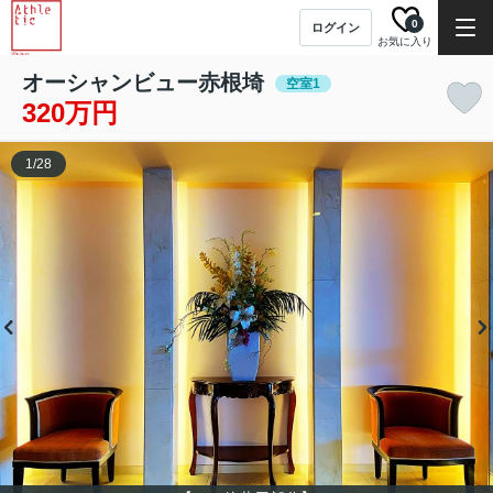
0
ログイン
お気に入り
オーシャンビュー赤根埼
空室1
320万円
1
/
28