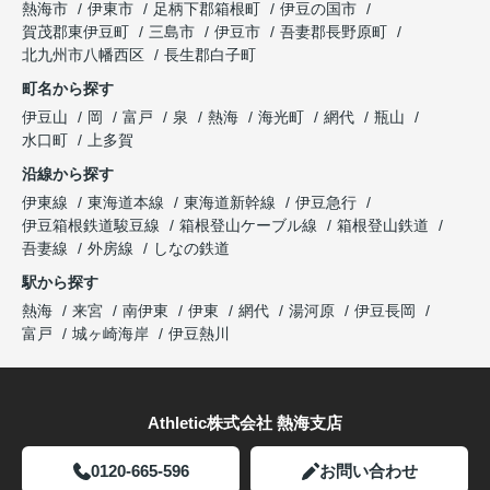
熱海市
伊東市
足柄下郡箱根町
伊豆の国市
賀茂郡東伊豆町
三島市
伊豆市
吾妻郡長野原町
北九州市八幡西区
長生郡白子町
町名から探す
伊豆山
岡
富戸
泉
熱海
海光町
網代
瓶山
水口町
上多賀
沿線から探す
伊東線
東海道本線
東海道新幹線
伊豆急行
伊豆箱根鉄道駿豆線
箱根登山ケーブル線
箱根登山鉄道
吾妻線
外房線
しなの鉄道
駅から探す
熱海
来宮
南伊東
伊東
網代
湯河原
伊豆長岡
富戸
城ヶ崎海岸
伊豆熱川
Athletic株式会社 熱海支店
0120-665-596
お問い合わせ