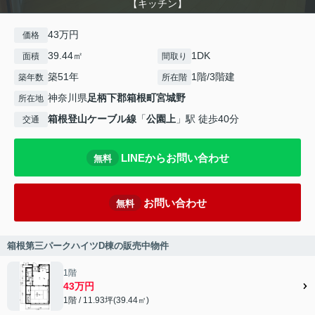
【キッチン】
43万円
価格
39.44㎡
1DK
面積
間取り
築51年
1階/3階建
築年数
所在階
神奈川県
足柄下郡箱根町
宮城野
所在地
箱根登山ケーブル線
「
公園上
」駅 徒歩40分
交通
LINEからお問い合わせ
無料
お問い合わせ
無料
箱根第三パークハイツD棟の販売中物件
1階
43万円
1階 / 11.93坪(39.44㎡)