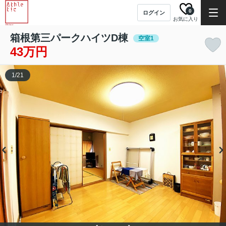
0
ログイン
お気に入り
箱根第三パークハイツD棟
空室1
43万円
1
/
21