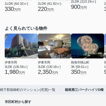
2LDK (113.24㎡)
1LDK (64.32㎡)
2LDK (61.82㎡)
2
900
330
220
万円
万円
万円
よく見られている物件
伊東市岡
伊東市岡
熱海市桃山町
3LDK (136.59㎡)
3LDK (130.18㎡)
3K (58.61㎡)
1
1,980
2,350
350
万円
万円
万円
柄下郡箱根町のマンション(売買)一覧
箱根第三パークハイツD棟
市区町村から探す