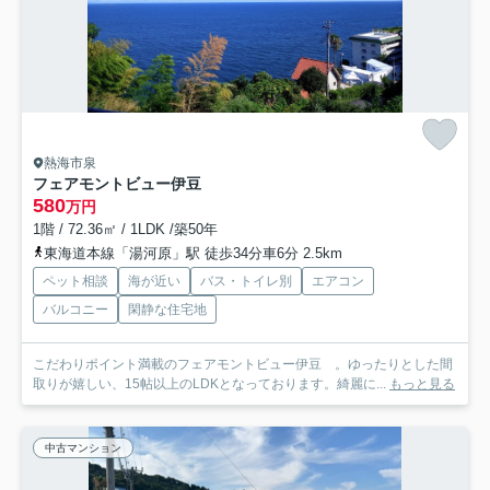
熱海市泉
フェアモントビュー伊豆
580
万円
1階 / 72.36㎡ / 1LDK /築50年
東海道本線「湯河原」駅 徒歩34分車6分 2.5km
ペット相談
海が近い
バス・トイレ別
エアコン
バルコニー
閑静な住宅地
こだわりポイント満載のフェアモントビュー伊豆 。ゆったりとした間
取りが嬉しい、15帖以上のLDKとなっております。綺麗に...
もっと見る
中古マンション