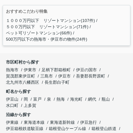
おすすめこだわり特集
１０００万円以下 リゾートマンション(107件)
５００万円以下 リゾートマンション(71件)
ペット可リゾートマンション(66件)
500万円以下の熱海市・伊豆市の物件(24件)
市区町村から探す
熱海市
伊東市
足柄下郡箱根町
伊豆の国市
賀茂郡東伊豆町
三島市
伊豆市
吾妻郡長野原町
北九州市八幡西区
長生郡白子町
町名から探す
伊豆山
岡
富戸
泉
熱海
海光町
網代
瓶山
水口町
上多賀
沿線から探す
伊東線
東海道本線
東海道新幹線
伊豆急行
伊豆箱根鉄道駿豆線
箱根登山ケーブル線
箱根登山鉄道