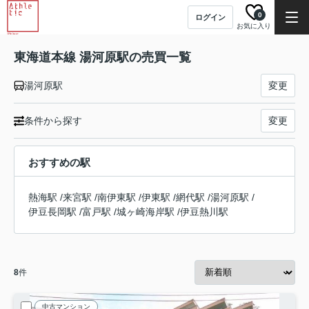
0
ログイン
お気に入り
東海道本線 湯河原駅の売買一覧
湯河原駅
変更
条件から探す
変更
おすすめの駅
熱海駅
/
来宮駅
/
南伊東駅
/
伊東駅
/
網代駅
/
湯河原駅
/
伊豆長岡駅
/
富戸駅
/
城ヶ崎海岸駅
/
伊豆熱川駅
8
件
中古マンション