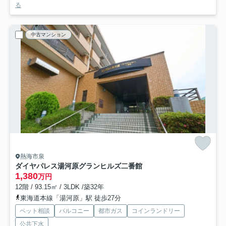
る
中古マンション
熱海市泉
ダイヤパレス湯河原グランヒルズ二番館
1,380
万円
12階 / 93.15㎡ / 3LDK /築32年
東海道本線「湯河原」駅 徒歩27分
ペット相談
バルコニー
都市ガス
コインランドリー
公共下水