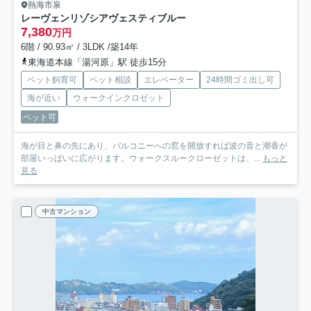
熱海市泉
レーヴェンリゾシアヴェスティブルー
7,380
万円
6階 / 90.93㎡ / 3LDK /築14年
東海道本線「湯河原」駅 徒歩15分
ペット飼育可
ペット相談
エレベーター
24時間ゴミ出し可
海が近い
ウォークインクロゼット
ペット可
海が目と鼻の先にあり、バルコニーへの窓を開放すれば波の音と潮香が
部屋いっぱいに広がります。ウォークスルークローゼットは、...
もっと
見る
中古マンション