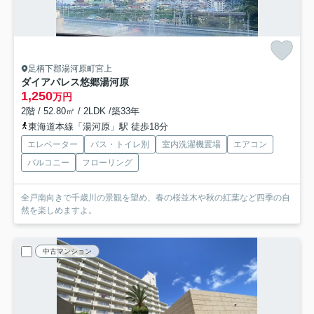
足柄下郡湯河原町宮上
ダイアパレス悠郷湯河原
1,250
万円
2階 / 52.80㎡ / 2LDK /築33年
東海道本線「湯河原」駅 徒歩18分
エレベーター
バス・トイレ別
室内洗濯機置場
エアコン
バルコニー
フローリング
全戸南向きで千歳川の景観を望め、春の桜並木や秋の紅葉など四季の自
然を楽しめますよ。
中古マンション