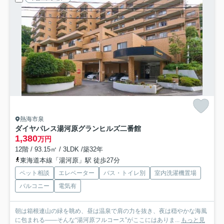
熱海市泉
ダイヤパレス湯河原グランヒルズ二番館
1,380
万円
12階 / 93.15㎡ / 3LDK /築32年
東海道本線「湯河原」駅 徒歩27分
ペット相談
エレベーター
バス・トイレ別
室内洗濯機置場
バルコニー
電気有
朝は箱根連山の緑を眺め、昼は温泉で肩の力を抜き、夜は穏やかな海風
に包まれる——そんな“湯河原フルコース”がここにはありま...
もっと見