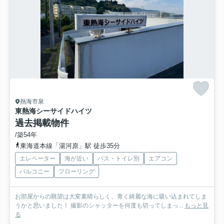
熱海市泉
東熱海シーサイドハイツ
過去掲載物件
/築54年
東海道本線「湯河原」駅 徒歩35分
エレベーター
海が近い
バス・トイレ別
エアコン
バルコニー
フローリング
お部屋からの眺望は大変素晴らしく、青く綺麗な海に吸い込まれてしま
うかと思いました！ 撮影のシャッターを何度も切ってしまっ...
もっと見
る