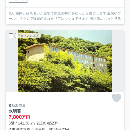
広い室内と落ち着いた立地で家族の時間をゆったり過ごせます 温泉やプ
ール、サウナで毎日の疲れをリフレッシュできます 湯河原...
もっと見る
中古マンション
熱海市泉
水明荘
7,800
万円
6階 / 141.38㎡ / 2LDK /築23年
東海道本線「湯河原」駅 徒歩23分