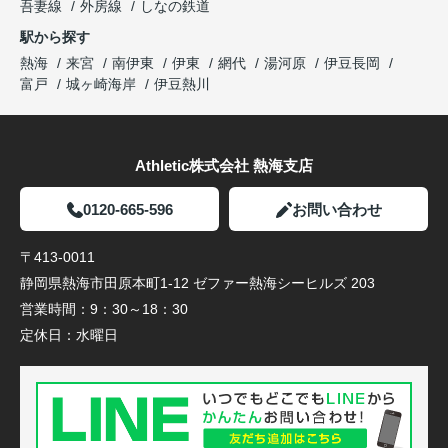
吾妻線
外房線
しなの鉄道
駅から探す
熱海
来宮
南伊東
伊東
網代
湯河原
伊豆長岡
富戸
城ヶ崎海岸
伊豆熱川
Athletic株式会社 熱海支店
0120-665-596
お問い合わせ
〒413-0011
静岡県熱海市田原本町1-12 ゼファー熱海シーヒルズ 203
営業時間：
9：30～18：30
定休日：
水曜日