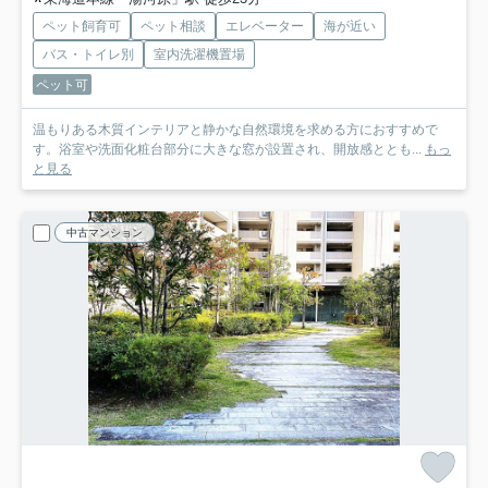
ペット飼育可
ペット相談
エレベーター
海が近い
バス・トイレ別
室内洗濯機置場
ペット可
温もりある木質インテリアと静かな自然環境を求める方におすすめで
す。浴室や洗面化粧台部分に大きな窓が設置され、開放感ととも...
もっ
と見る
中古マンション