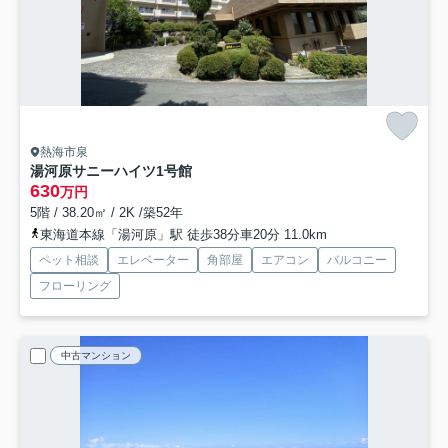
熱海市泉
湯河原サニーハイツ1号館
630
万円
5階 / 38.20㎡ / 2K /築52年
東海道本線「湯河原」駅 徒歩38分車20分 11.0km
ペット相談
エレベーター
角部屋
エアコン
バルコニー
フローリング
中古マンション