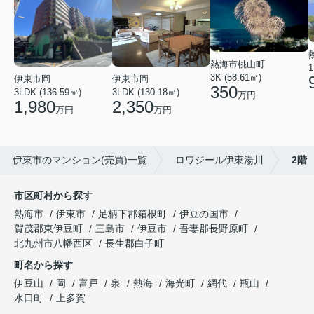
熱海市桃山町
1
3K (58.61㎡)
伊東市岡
伊東市岡
350
3LDK (136.59㎡)
3LDK (130.18㎡)
万円
1,980
2,350
万円
万円
伊東市のマンション(売買)一覧
ロワジール伊東湯川
2階
市区町村から探す
熱海市
伊東市
足柄下郡箱根町
伊豆の国市
賀茂郡東伊豆町
三島市
伊豆市
吾妻郡長野原町
北九州市八幡西区
長生郡白子町
町名から探す
伊豆山
岡
富戸
泉
熱海
海光町
網代
瓶山
水口町
上多賀