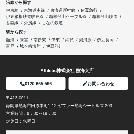
沿線から探す
伊東線
東海道本線
東海道新幹線
伊豆急行
伊豆箱根鉄道駿豆線
箱根登山ケーブル線
箱根登山鉄道
吾妻線
外房線
しなの鉄道
駅から探す
熱海
来宮
南伊東
伊東
網代
湯河原
伊豆長岡
富戸
城ヶ崎海岸
伊豆熱川
Athletic株式会社 熱海支店
0120-665-596
お問い合わせ
〒413-0011
静岡県熱海市田原本町1-12 ゼファー熱海シーヒルズ 203
営業時間：
9：30～18：30
定休日：
水曜日