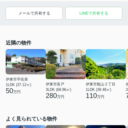
メールで共有する
LINEで共有する
近隣の物件
伊東市宇佐美
伊東市富戸
伊東市瓶山２丁目
1LDK (37.12㎡)
50
3
3LDK (68.86㎡)
1LDK (39.48㎡)
万円
280
110
万円
万円
よく見られている物件