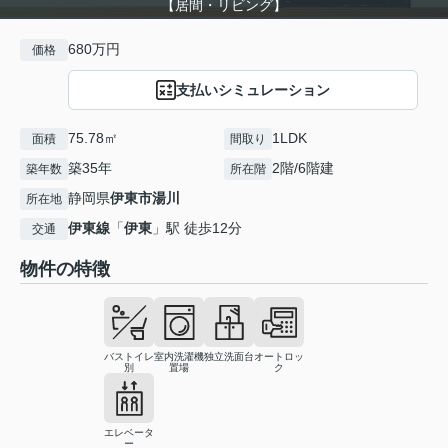
【居間・リビング】
680万円
価格
支払いシミュレーション
75.78㎡
1LDK
面積
間取り
築35年
2階/6階建
築年数
所在階
静岡県
伊東市
湯川
所在地
伊東線
「
伊東
」駅 徒歩12分
交通
物件の特徴
バストイレ
室内洗濯機
独立洗面台
オートロッ
別
置場
ク
エレベータ
ー