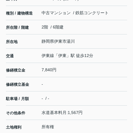
中古マンション / 鉄筋コンクリート
種別 / 建物構造
2階 / 6階建
所在階 / 階建
静岡県
伊東市
湯川
所在地
伊東線
「
伊東
」駅 徒歩12分
交通
7,840円
修繕積立金
-
修繕積立基金
- / -
駐車場 / 月額
水道基本料月:1,567円
その他条件
所有権
土地権利