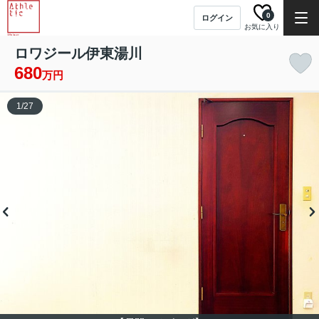
0
ログイン
お気に入り
ロワジール伊東湯川
680
万円
1
/
27