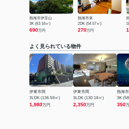
熱海市伊豆山
熱海市泉
3K (63.16㎡)
2DK (54.57㎡)
1
690
270
1
万円
万円
よく見られている物件
伊東市岡
伊東市岡
熱海市
3LDK (136.59㎡)
3LDK (130.18㎡)
3K (5
1,980
2,350
350
万円
万円