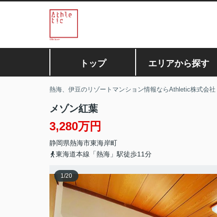
トップ
エリアから探す
熱海、伊豆のリゾートマンション情報ならAthletic株式会社
メゾン紅葉
3,280万円
静岡県
熱海市
東海岸町
東海道本線「熱海」駅徒歩11分
1
/
20