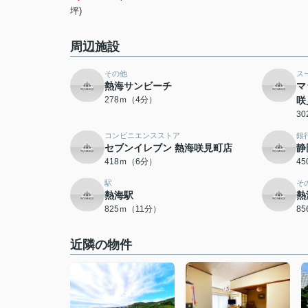
坪)
周辺施設
その他
ス
熱海サンビーチ
マ
278ｍ（4分）
咲
3
コンビニエンスストア
銀
セブンイレブン 熱海咲見町店
静
418ｍ（6分）
4
駅
そ
熱海駅
熱
825ｍ（11分）
8
近隣の物件