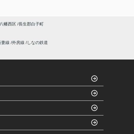
八幡西区
長生郡白子町
吾妻線
外房線
しなの鉄道