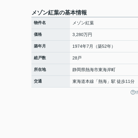
メゾン紅葉の基本情報
物件名
メゾン紅葉
価格
3,280万円
築年月
1974年7月（築52年）
総戸数
28戸
所在地
静岡県
熱海市
東海岸町
交通
東海道本線
「
熱海
」駅 徒歩11分