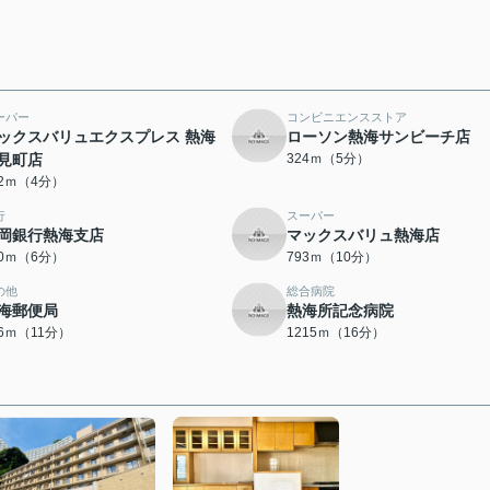
ーパー
コンビニエンスストア
ックスバリュエクスプレス 熱海
ローソン熱海サンビーチ店
見町店
324ｍ（5分）
02ｍ（4分）
行
スーパー
岡銀行熱海支店
マックスバリュ熱海店
50ｍ（6分）
793ｍ（10分）
の他
総合病院
海郵便局
熱海所記念病院
56ｍ（11分）
1215ｍ（16分）