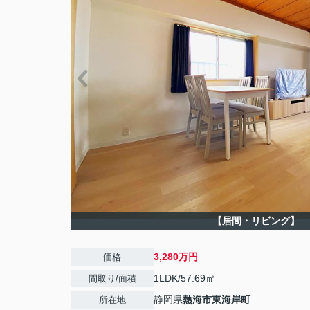
【居間・リビング】
3,280万円
価格
1LDK/57.69㎡
間取り/面積
静岡県
熱海市
東海岸町
所在地