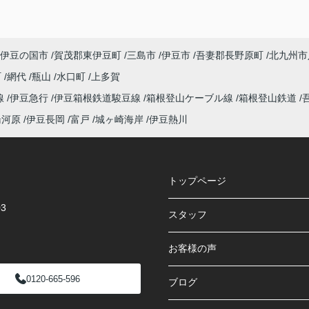
伊豆の国市
賀茂郡東伊豆町
三島市
伊豆市
吾妻郡長野原町
北九州市
町
網代
瓶山
水口町
上多賀
線
伊豆急行
伊豆箱根鉄道駿豆線
箱根登山ケーブル線
箱根登山鉄道
湯河原
伊豆長岡
富戸
城ヶ崎海岸
伊豆熱川
トップページ
3
スタッフ
お客様の声
0120-665-596
ブログ