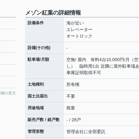
メゾン紅葉の詳細情報
設備条件
海が近い
エレベーター
オートロック
設備(その他)
-
駐車場/月額
空無/ 屋内 有料4台10,000円/月（
し） 臨時用1台 近隣に屋外駐車場
車庫証明取得不可
土地権利
所有権
情報の見方
国土法届出
不要
用途地域
商業
販売戸数 / 総戸数
- / 28戸
管理形態
管理会社に全部委託