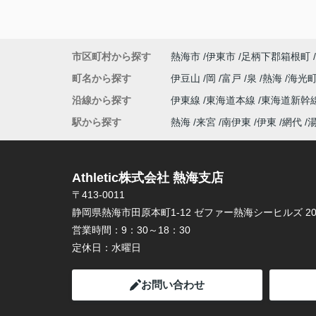
市区町村から探す
熱海市
伊東市
足柄下郡箱根町
町名から探す
伊豆山
岡
富戸
泉
熱海
海光
沿線から探す
伊東線
東海道本線
東海道新幹
駅から探す
熱海
来宮
南伊東
伊東
網代
Athletic株式会社 熱海支店
〒413-0011
静岡県熱海市田原本町1-12 ゼファー熱海シーヒルズ 20
営業時間：
9：30～18：30
定休日：
水曜日
お問い合わせ