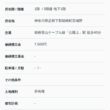
1階 / 3階建 地下1階
所在階 / 階建
神奈川県
足柄下郡箱根町
宮城野
所在地
箱根登山ケーブル線
「
公園上
」駅 徒歩40分
交通
7,500円
修繕積立金
-
修繕積立基金
- / -
駐車場 / 月額
その他条件
所有権
土地権利
-
都市計画