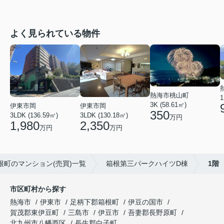
よく見られている物件
熱海市桃山町
1
3K (58.61㎡)
伊東市岡
伊東市岡
350
3LDK (136.59㎡)
3LDK (130.18㎡)
万円
1,980
2,350
万円
万円
根町のマンション(売買)一覧
箱根第三パークハイツD棟
1階
市区町村から探す
熱海市
伊東市
足柄下郡箱根町
伊豆の国市
賀茂郡東伊豆町
三島市
伊豆市
吾妻郡長野原町
北九州市八幡西区
長生郡白子町