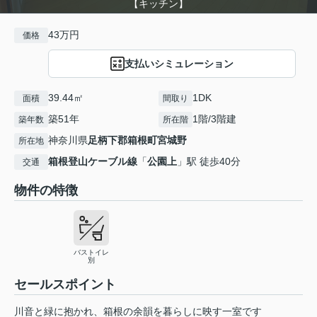
【キッチン】
43万円
価格
支払いシミュレーション
39.44㎡
1DK
面積
間取り
築51年
1階/3階建
築年数
所在階
神奈川県
足柄下郡箱根町
宮城野
所在地
箱根登山ケーブル線
「
公園上
」駅 徒歩40分
交通
物件の特徴
バストイレ
別
セールスポイント
川音と緑に抱かれ、箱根の余韻を暮らしに映す一室です