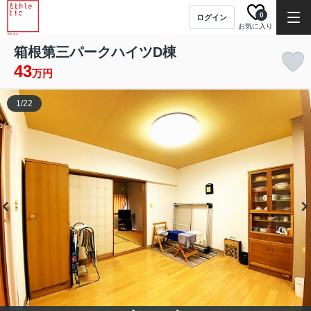
0
ログイン
お気に入り
箱根第三パークハイツD棟
43
万円
1
/
22