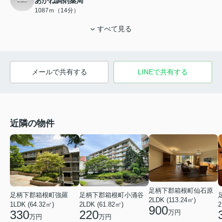
あかね調剤薬局
1087ｍ（14分）
すべて見る
メールで共有する
LINEで共有する
近隣の物件
足柄下郡箱根町仙石原
足柄下郡箱根町強羅
足柄下郡箱根町小涌谷
2LDK (113.24㎡)
1LDK (64.32㎡)
2LDK (61.82㎡)
2
900
330
220
万円
万円
万円