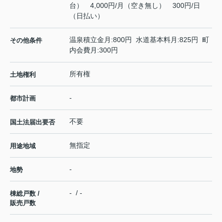
台） 4,000円/月（空き無し） 300円/日
（日払い）
温泉積立金月:800円 水道基本料月:825円 町
その他条件
内会費月:300円
所有権
土地権利
-
都市計画
不要
国土法届出要否
無指定
用途地域
-
地勢
- / -
棟総戸数 /
販売戸数