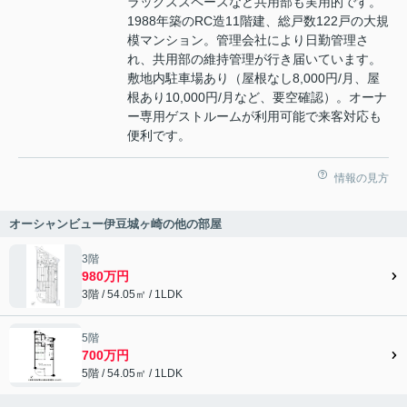
ラックススペースなど共用部も実用的です。
1988年築のRC造11階建、総戸数122戸の大規
模マンション。管理会社により日勤管理さ
れ、共用部の維持管理が行き届いています。
敷地内駐車場あり（屋根なし8,000円/月、屋
根あり10,000円/月など、要空確認）。オーナ
ー専用ゲストルームが利用可能で来客対応も
便利です。
情報の見方
オーシャンビュー伊豆城ヶ崎の他の部屋
3階
980万円
3階 / 54.05㎡ / 1LDK
5階
700万円
5階 / 54.05㎡ / 1LDK