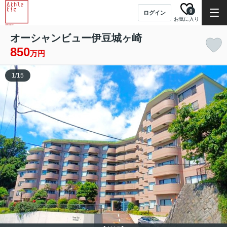
0
ログイン
お気に入り
オーシャンビュー伊豆城ヶ崎
850
万円
1
/
15