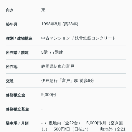
東
向き
1998年8月 (築28年)
築年月
中古マンション / 鉄骨鉄筋コンクリート
種別 / 建物構造
5階 / 7階建
所在階 / 階建
静岡県
伊東市
富戸
所在地
伊豆急行
「
富戸
」駅 徒歩6分
交通
9,300円
修繕積立金
-
修繕積立基金
- / 敷地内（全22台） 5,000円/月（空き無
駐車場 / 月額
し） 500円/日（日払い） 敷地外（全21