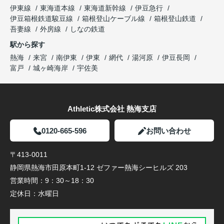
伊東線
東海道本線
東海道新幹線
伊豆急行
伊豆箱根鉄道駿豆線
箱根登山ケーブル線
箱根登山鉄道
吾妻線
外房線
しなの鉄道
駅から探す
熱海
来宮
南伊東
伊東
網代
湯河原
伊豆長岡
富戸
城ヶ崎海岸
宇佐美
Athletic株式会社 熱海支店
0120-665-596
お問い合わせ
〒413-0011
静岡県熱海市田原本町1-12 ゼファー熱海シーヒルズ 203
営業時間：
9：30～18：30
定休日：
水曜日