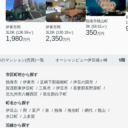
熱海市桃山町
1
3K (58.61㎡)
伊東市岡
伊東市岡
350
3LDK (136.59㎡)
3LDK (130.18㎡)
万円
1,980
2,350
万円
万円
市のマンション(売買)一覧
オーシャンビュー伊豆城ヶ崎
5階
市区町村から探す
熱海市
伊東市
足柄下郡箱根町
伊豆の国市
賀茂郡東伊豆町
三島市
伊豆市
吾妻郡長野原町
北九州市八幡西区
長生郡白子町
町名から探す
伊豆山
岡
富戸
泉
熱海
海光町
網代
瓶山
水口町
上多賀
沿線から探す