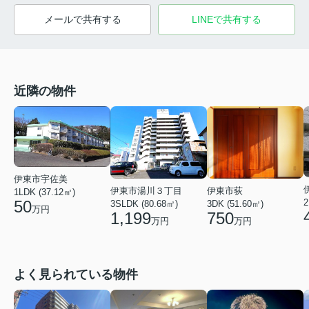
メールで共有する
LINEで共有する
近隣の物件
伊東市宇佐美
伊東市荻
伊東市湯川３丁目
1LDK (37.12㎡)
50
2
3DK (51.60㎡)
3SLDK (80.68㎡)
万円
750
1,199
万円
万円
よく見られている物件