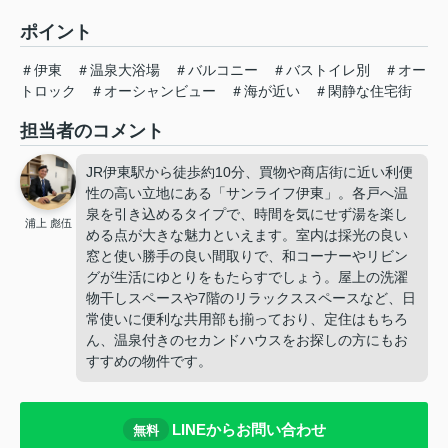
ポイント
＃伊東
＃温泉大浴場
＃バルコニー
＃バストイレ別
＃オー
トロック
＃オーシャンビュー
＃海が近い
＃閑静な住宅街
担当者のコメント
JR伊東駅から徒歩約10分、買物や商店街に近い利便
性の高い立地にある「サンライフ伊東」。各戸へ温
泉を引き込めるタイプで、時間を気にせず湯を楽し
浦上 彪伍
める点が大きな魅力といえます。室内は採光の良い
窓と使い勝手の良い間取りで、和コーナーやリビン
グが生活にゆとりをもたらすでしょう。屋上の洗濯
物干しスペースや7階のリラックススペースなど、日
常使いに便利な共用部も揃っており、定住はもちろ
ん、温泉付きのセカンドハウスをお探しの方にもお
すすめの物件です。
LINEからお問い合わせ
無料