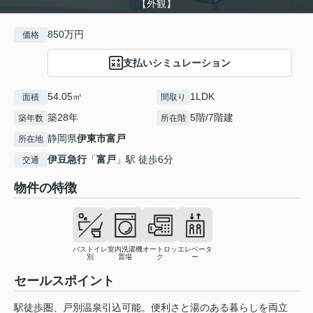
【外観】
850万円
価格
支払いシミュレーション
54.05㎡
1LDK
面積
間取り
築28年
5階/7階建
築年数
所在階
静岡県
伊東市
富戸
所在地
伊豆急行
「
富戸
」駅 徒歩6分
交通
物件の特徴
バストイレ
室内洗濯機
オートロッ
エレベータ
別
置場
ク
ー
セールスポイント
駅徒歩圏、戸別温泉引込可能。便利さと湯のある暮らしを両立