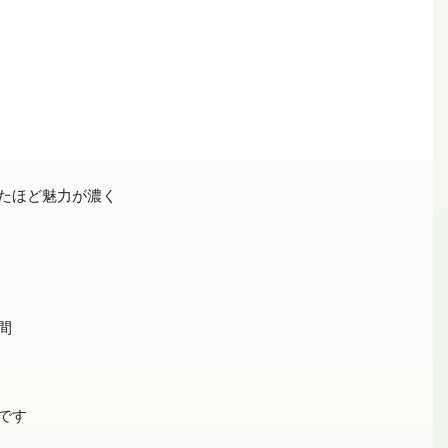
たほど魅力が濃く



す
