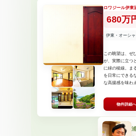
ロワジール伊東
680万
伊東・オーシャ
この眺望は、ぜ
が、実際に立つ
に緑の稜線。ま
を日常にできる
な高揚感を味わえ
物件詳細