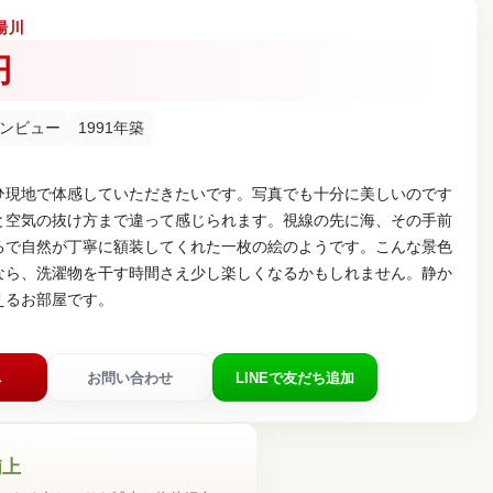
湯川
円
ンビュー
1991年築
ひ現地で体感していただきたいです。写真でも十分に美しいのです
と空気の抜け方まで違って感じられます。視線の先に海、その手前
るで自然が丁寧に額装してくれた一枚の絵のようです。こんな景色
なら、洗濯物を干す時間さえ少し楽しくなるかもしれません。静か
るお部屋です。

へ
お問い合わせ
LINEで友だち追加
浦上