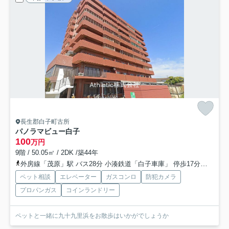
長生郡白子町古所
パノラマビュー白子
100
万円
9階 / 50.05㎡ / 2DK /築44年
外房線「茂原」駅 バス28分 小湊鉄道「白子車庫」 停歩17分車23分 11.1km
ペット相談
エレベーター
ガスコンロ
防犯カメラ
プロパンガス
コインランドリー
ペットと一緒に九十九里浜をお散歩はいかがでしょうか