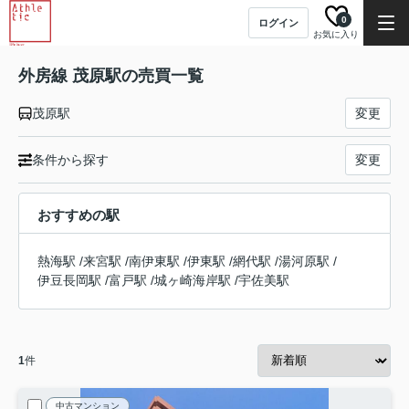
0
ログイン
お気に入り
外房線 茂原駅の売買一覧
茂原駅
変更
条件から探す
変更
おすすめの駅
熱海駅
/
来宮駅
/
南伊東駅
/
伊東駅
/
網代駅
/
湯河原駅
/
伊豆長岡駅
/
富戸駅
/
城ヶ崎海岸駅
/
宇佐美駅
1
件
中古マンション