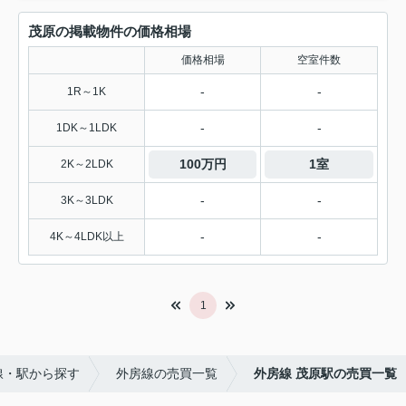
茂原の掲載物件の価格相場
価格相場
空室件数
-
-
1R～1K
-
-
1DK～1LDK
100万円
1室
2K～2LDK
-
-
3K～3LDK
-
-
4K～4LDK以上
1
線・駅から探す
外房線の売買一覧
外房線 茂原駅の売買一覧