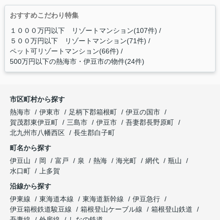
おすすめこだわり特集
１０００万円以下 リゾートマンション(107件)
５００万円以下 リゾートマンション(71件)
ペット可リゾートマンション(66件)
500万円以下の熱海市・伊豆市の物件(24件)
市区町村から探す
熱海市
伊東市
足柄下郡箱根町
伊豆の国市
賀茂郡東伊豆町
三島市
伊豆市
吾妻郡長野原町
北九州市八幡西区
長生郡白子町
町名から探す
伊豆山
岡
富戸
泉
熱海
海光町
網代
瓶山
水口町
上多賀
沿線から探す
伊東線
東海道本線
東海道新幹線
伊豆急行
伊豆箱根鉄道駿豆線
箱根登山ケーブル線
箱根登山鉄道
吾妻線
外房線
しなの鉄道